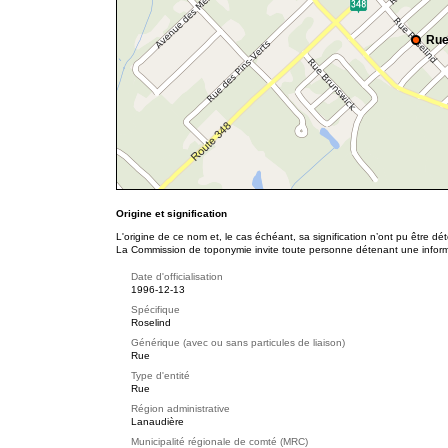
Rue
Origine et signification
L'origine de ce nom et, le cas échéant, sa signification n’ont pu être d
La Commission de toponymie invite toute personne détenant une informat
Date d'officialisation
1996-12-13
Spécifique
Roselind
Générique (avec ou sans particules de liaison)
Rue
Type d'entité
Rue
Région administrative
Lanaudière
Municipalité régionale de comté (MRC)