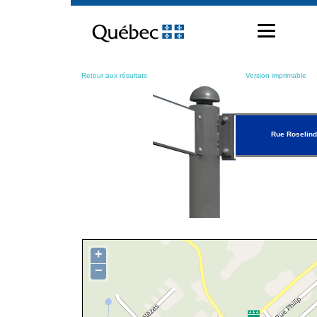
Passer
au
contenu
Retour aux résultats
Version imprimable
Rue Roselind
+
−