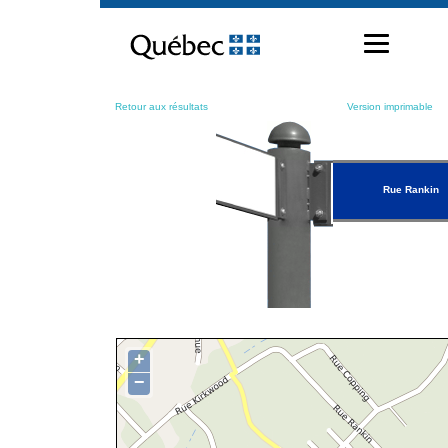
Passer
au
contenu
Retour aux résultats
Version imprimable
Rue Rankin
+
−