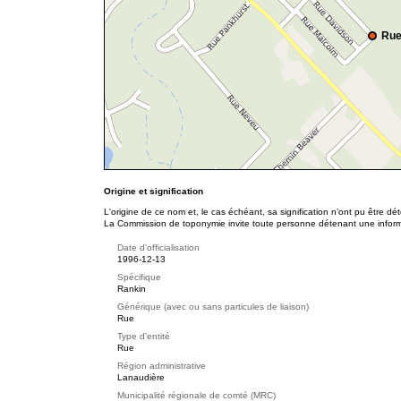
Rue
Origine et signification
L'origine de ce nom et, le cas échéant, sa signification n’ont pu être d
La Commission de toponymie invite toute personne détenant une informat
Date d'officialisation
1996-12-13
Spécifique
Rankin
Générique (avec ou sans particules de liaison)
Rue
Type d'entité
Rue
Région administrative
Lanaudière
Municipalité régionale de comté (MRC)