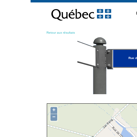
Passer
au
contenu
Retour aux résultats
Rue d
+
−