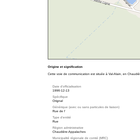
Origine et signification
Cette voie de communication est située à Val-Alain, en Chaud
Date d'officialisation
1996-12-13
Spécifique
Orignal
Générique (avec ou sans particules de liaison)
Rue de l'
Type d'entité
Rue
Région administrative
Chaudière-Appalaches
Municipalité régionale de comté (MRC)