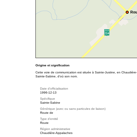
Rou
Origine et signification
Cette voie de communication est située à Sainte-Justine, en Chaudière-
Sainte-Sabine, d'où son nom.
Date d'officialisation
1996-12-13
Spécifique
Sainte-Sabine
Générique (avec ou sans particules de liaison)
Route de
Type d'entité
Route
Région administrative
Chaudière-Appalaches