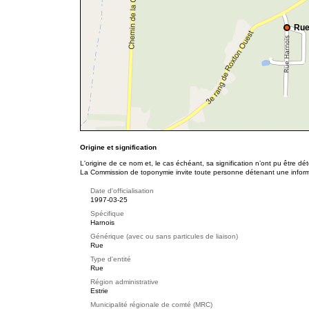
Rue
Origine et signification
L'origine de ce nom et, le cas échéant, sa signification n’ont pu être d
La Commission de toponymie invite toute personne détenant une informat
Date d'officialisation
1997-03-25
Spécifique
Harnois
Générique (avec ou sans particules de liaison)
Rue
Type d'entité
Rue
Région administrative
Estrie
Municipalité régionale de comté (MRC)