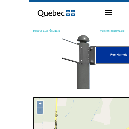
Passer
au
contenu
Retour aux résultats
Version imprimable
Rue Harnois
+
−