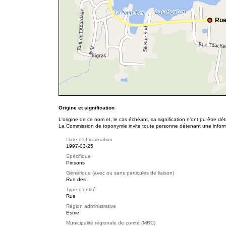
Rue
Origine et signification
L'origine de ce nom et, le cas échéant, sa signification n’ont pu être d
La Commission de toponymie invite toute personne détenant une informat
Date d'officialisation
1997-03-25
Spécifique
Pinsons
Générique (avec ou sans particules de liaison)
Rue des
Type d'entité
Rue
Région administrative
Estrie
Municipalité régionale de comté (MRC)