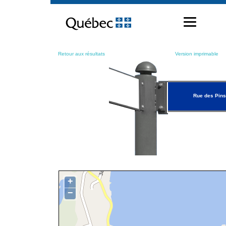
Passer
au
contenu
Retour aux résultats
Version imprimable
Rue des Pin
+
−