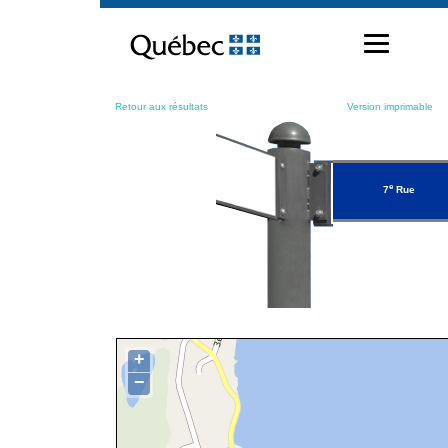
Passer
au
contenu
Retour aux résultats
Version imprimable
e
7
Rue
+
−