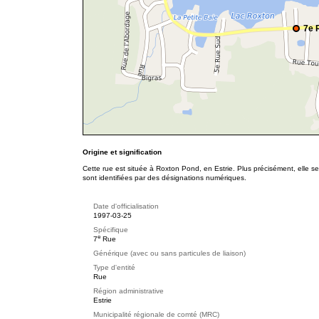
7e 
Origine et signification
Cette rue est située à Roxton Pond, en Estrie. Plus précisément, elle 
sont identifiées par des désignations numériques.
Date d'officialisation
1997-03-25
Spécifique
e
7
Rue
Générique (avec ou sans particules de liaison)
Type d'entité
Rue
Région administrative
Estrie
Municipalité régionale de comté (MRC)