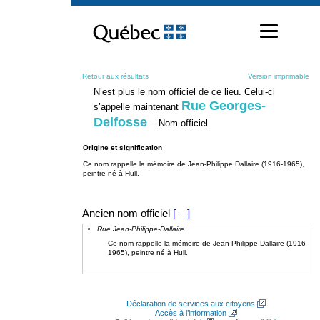
Passer
au
contenu
Retour aux résultats
Version imprimable
N’est plus le nom officiel de ce lieu. Celui-ci
Rue Georges-
s’appelle maintenant
Delfosse
- Nom officiel
Origine et signification
Ce nom rappelle la mémoire de Jean-Philippe Dallaire (1916-1965),
peintre né à Hull.
Ancien nom officiel
[ – ]
Rue Jean-Philippe-Dallaire
Ce nom rappelle la mémoire de Jean-Philippe Dallaire (1916-
1965), peintre né à Hull.
Déclaration de services aux citoyens
Accès à l’information