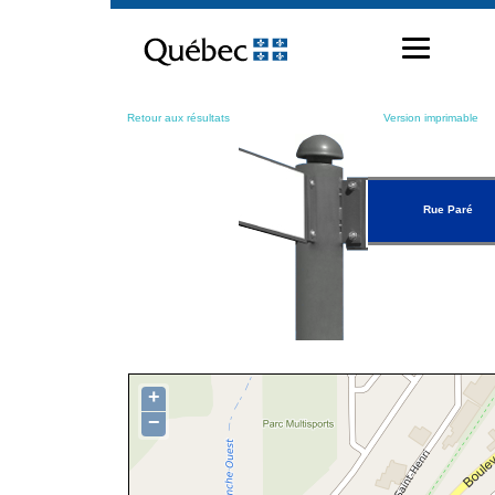
Passer
au
contenu
Retour aux résultats
Version imprimable
Rue Paré
+
−