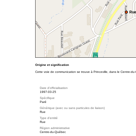
Rue
Origine et signification
Cette voie de communication se trouve à Princeville, dans le Centre-du
Date d'officialisation
1997-03-25
Spécifique
Paré
Générique (avec ou sans particules de liaison)
Rue
Type d'entité
Rue
Région administrative
Centre-du-Québec