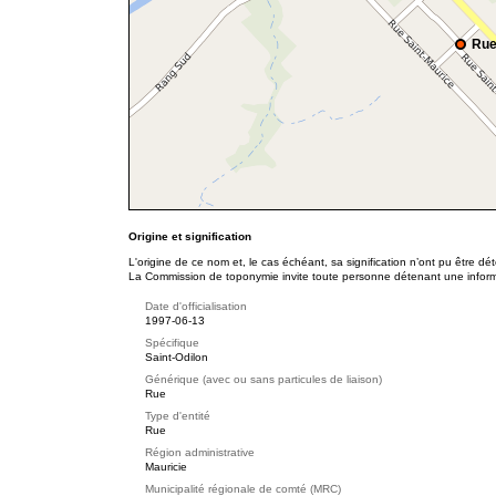
Rue
Origine et signification
L'origine de ce nom et, le cas échéant, sa signification n’ont pu être d
La Commission de toponymie invite toute personne détenant une informat
Date d'officialisation
1997-06-13
Spécifique
Saint-Odilon
Générique (avec ou sans particules de liaison)
Rue
Type d'entité
Rue
Région administrative
Mauricie
Municipalité régionale de comté (MRC)