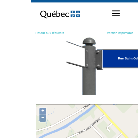
Passer
au
contenu
Retour aux résultats
Version imprimable
Rue Saint-Od
+
−