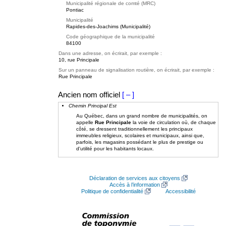
Municipalité régionale de comté (MRC)
Pontiac
Municipalité
Rapides-des-Joachims (Municipalité)
Code géographique de la municipalité
84100
Dans une adresse, on écrirait, par exemple :
10, rue Principale
Sur un panneau de signalisation routière, on écrirait, par exemple :
Rue Principale
Ancien nom officiel
[ – ]
Chemin Principal Est
Au Québec, dans un grand nombre de municipalités, on
appelle
Rue Principale
la voie de circulation où, de chaque
côté, se dressent traditionnellement les principaux
immeubles religieux, scolaires et municipaux, ainsi que,
parfois, les magasins possédant le plus de prestige ou
d'utilité pour les habitants locaux.
Déclaration de services aux citoyens
Accès à l’information
Politique de confidentialité
Accessibilité