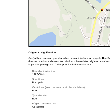
Rue
Origine et signification
Au Québec, dans un grand nombre de municipalités, on appelle
Rue P
dressent traditionnellement les principaux immeubles religieux, scolaire
le plus de prestige ou d'utilité pour les habitants locaux.
Date d'officialisation
1997-08-14
Spécifique
Principale
Générique (avec ou sans particules de liaison)
Rue
Type d'entité
Rue
Région administrative
Outaouais