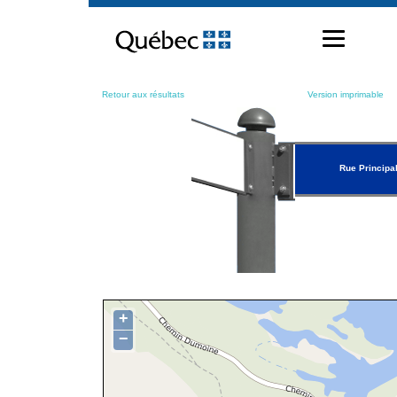
Passer
au
contenu
Retour aux résultats
Version imprimable
Rue Principa
+
−