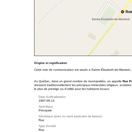
Rue
Origine et signification
Cette voie de communication est située à Sainte-Élizabeth-de-Warwick,
Au Québec, dans un grand nombre de municipalités, on appelle
Rue P
dressent traditionnellement les principaux immeubles religieux, scolaire
le plus de prestige ou d'utilité pour les habitants locaux.
Date d'officialisation
1997-06-13
Spécifique
Principale
Générique (avec ou sans particules de liaison)
Rue
Type d'entité
Rue