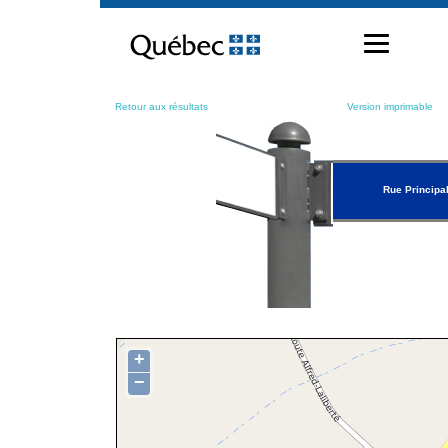
Passer
au
contenu
Retour aux résultats
Version imprimable
Rue Principa
+
−