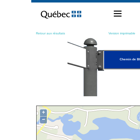
Passer
au
contenu
Retour aux résultats
Version imprimable
Chemin de Bl
+
−