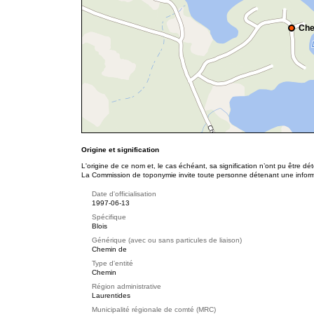
Che
Origine et signification
L'origine de ce nom et, le cas échéant, sa signification n’ont pu être d
La Commission de toponymie invite toute personne détenant une informat
Date d'officialisation
1997-06-13
Spécifique
Blois
Générique (avec ou sans particules de liaison)
Chemin de
Type d'entité
Chemin
Région administrative
Laurentides
Municipalité régionale de comté (MRC)