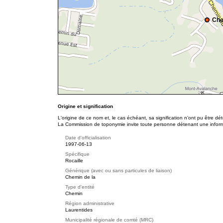
Che
Origine et signification
L'origine de ce nom et, le cas échéant, sa signification n’ont pu être d
La Commission de toponymie invite toute personne détenant une informat
Date d'officialisation
1997-06-13
Spécifique
Rocaille
Générique (avec ou sans particules de liaison)
Chemin de la
Type d'entité
Chemin
Région administrative
Laurentides
Municipalité régionale de comté (MRC)