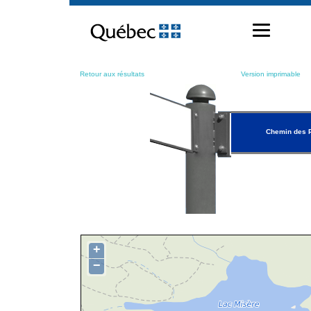
Passer
au
contenu
Retour aux résultats
Version imprimable
Chemin des 
+
−