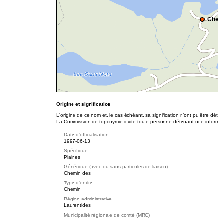
Che
Origine et signification
L'origine de ce nom et, le cas échéant, sa signification n’ont pu être d
La Commission de toponymie invite toute personne détenant une informat
Date d'officialisation
1997-06-13
Spécifique
Plaines
Générique (avec ou sans particules de liaison)
Chemin des
Type d'entité
Chemin
Région administrative
Laurentides
Municipalité régionale de comté (MRC)