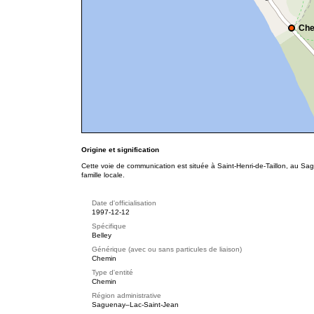
Che
Origine et signification
Cette voie de communication est située à Saint-Henri-de-Taillon, au S
famille locale.
Date d'officialisation
1997-12-12
Spécifique
Belley
Générique (avec ou sans particules de liaison)
Chemin
Type d'entité
Chemin
Région administrative
Saguenay–Lac-Saint-Jean