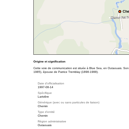
Che
Origine et signification
Cette voie de communication est située à Blue Sea, en Outaouais. Son 
1985), épouse de Patrice Tremblay (1898-1988).
Date d'officialisation
1997-08-14
Spécifique
Larivière
Générique (avec ou sans particules de liaison)
Chemin
Type d'entité
Chemin
Région administrative
Outaouais