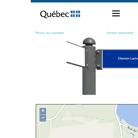
Passer
au
contenu
Retour aux résultats
Version imprimable
Chemin Lariv
+
−