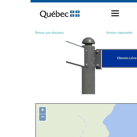
Passer
au
contenu
Retour aux résultats
Version imprimable
Chemin Léve
+
−