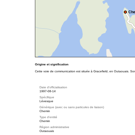
Che
Origine et signification
Cette voie de communication est située à Gracefield, en Outaouais. Son
Date d'officialisation
1997-08-14
Spécifique
Lévesque
Générique (avec ou sans particules de liaison)
Chemin
Type d'entité
Chemin
Région administrative
Outaouais