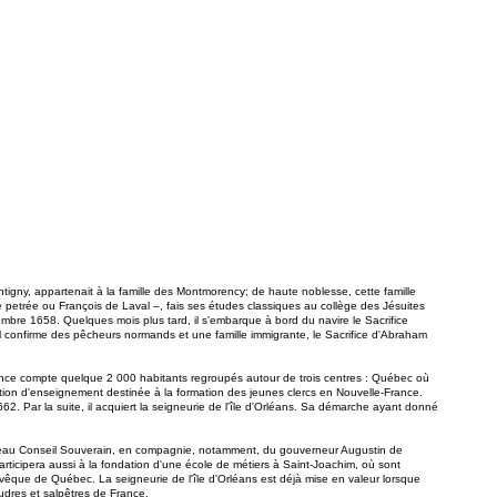
gny, appartenait à la famille des Montmorency; de haute noblesse, cette famille
de petrée ou François de Laval –, fais ses études classiques au collège des Jésuites
mbre 1658. Quelques mois plus tard, il s'embarque à bord du navire le Sacrifice
al confirme des pêcheurs normands et une famille immigrante, le Sacrifice d'Abraham
France compte quelque 2 000 habitants regroupés autour de trois centres : Québec où
itution d'enseignement destinée à la formation des jeunes clercs en Nouvelle-France.
662. Par la suite, il acquiert la seigneurie de l'île d'Orléans. Sa démarche ayant donné
ouveau Conseil Souverain, en compagnie, notamment, du gouverneur Augustin de
articipera aussi à la fondation d'une école de métiers à Saint-Joachim, où sont
évêque de Québec. La seigneurie de l'île d'Orléans est déjà mise en valeur lorsque
udres et salpêtres de France.