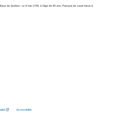
 évêque de Québec. Le 8 mai 1708, à l'âge de 85 ans, François de Laval meurt à
alité
Accessibilité