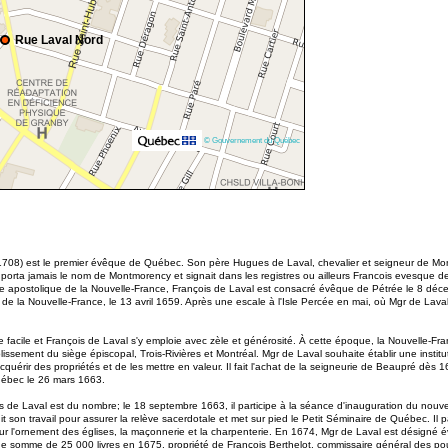
Rue Laval Nord
© Gouvernement du Québec
708) est le premier évêque de Québec. Son père Hugues de Laval, chevalier et seigneur de Monti
 ne porta jamais le nom de Montmorency et signait dans les registres ou ailleurs Francois evesque 
re apostolique de la Nouvelle-France, François de Laval est consacré évêque de Pétrée le 8 déce
 de la Nouvelle-France, le 13 avril 1659. Après une escale à l'Isle Percée en mai, où Mgr de Lav
he facile et François de Laval s'y emploie avec zèle et générosité. À cette époque, la Nouvelle-
ablissement du siège épiscopal, Trois-Rivières et Montréal. Mgr de Laval souhaite établir une inst
cquérir des propriétés et de les mettre en valeur. Il fait l'achat de la seigneurie de Beaupré dès 1
uébec le 26 mars 1663.
s de Laval est du nombre; le 18 septembre 1663, il participe à la séance d'inauguration du n
 son travail pour assurer la relève sacerdotale et met sur pied le Petit Séminaire de Québec. Il p
pour l'ornement des églises, la maçonnerie et la charpenterie. En 1674, Mgr de Laval est désigné 
 une somme de 25 000 livres en 1675, propriété de François Berthelot, commissaire général des po