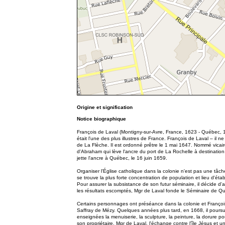
Origine et signification
Notice biographique
François de Laval (Montigny-sur-Avre, France, 1623 - Québec, 1
était l'une des plus illustres de France. François de Laval – il
de La Flèche. Il est ordonné prêtre le 1 mai 1647. Nommé vicai
d'Abraham qui lève l'ancre du port de La Rochelle à destination
jette l'ancre à Québec, le 16 juin 1659.
Organiser l'Église catholique dans la colonie n'est pas une tâc
se trouve la plus forte concentration de population et lieu d'ét
Pour assurer la subsistance de son futur séminaire, il décide d'a
les résultats escomptés, Mgr de Laval fonde le Séminaire de Q
Certains personnages ont préséance dans la colonie et Françoi
Saffray de Mézy. Quelques années plus tard, en 1668, il poursuit
enseignées la menuiserie, la sculpture, la peinture, la dorure 
son propriétaire, Mgr de Laval, l'échange contre l'île Jésus et