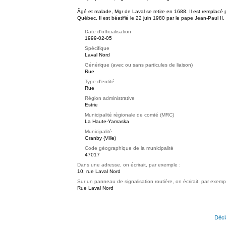
Âgé et malade, Mgr de Laval se retire en 1688. Il est remplacé
Québec. Il est béatifié le 22 juin 1980 par le pape Jean-Paul II,
Date d'officialisation
1999-02-05
Spécifique
Laval Nord
Générique (avec ou sans particules de liaison)
Rue
Type d'entité
Rue
Région administrative
Estrie
Municipalité régionale de comté (MRC)
La Haute-Yamaska
Municipalité
Granby (Ville)
Code géographique de la municipalité
47017
Dans une adresse, on écrirait, par exemple :
10, rue Laval Nord
Sur un panneau de signalisation routière, on écrirait, par exemp
Rue Laval Nord
Décl