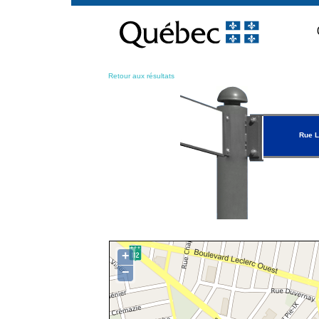
Passer
au
contenu
Retour aux résultats
Rue L
+
−