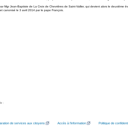
 par Mgr Jean-Baptiste de La Croix de Chevrières de Saint-Vallier, qui devient alors le deuxième
 et canonisé le 3 avril 2014 par le pape François.
le :
aration de services aux citoyens
Accès à l’information
Politique de confidenti