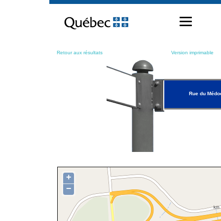
Passer
au
contenu
Retour aux résultats
Version imprimable
Rue du Médo
+
−