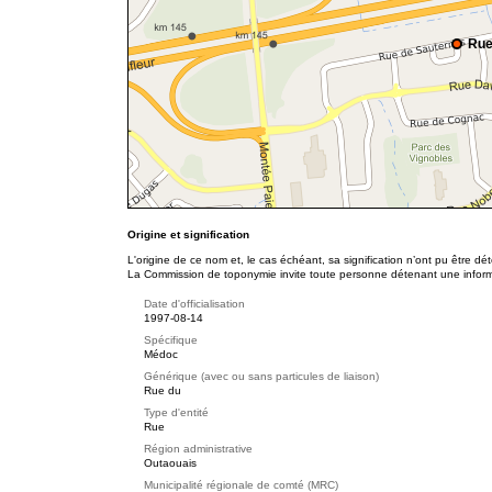
Rue
Origine et signification
L'origine de ce nom et, le cas échéant, sa signification n’ont pu être d
La Commission de toponymie invite toute personne détenant une informat
Date d'officialisation
1997-08-14
Spécifique
Médoc
Générique (avec ou sans particules de liaison)
Rue du
Type d'entité
Rue
Région administrative
Outaouais
Municipalité régionale de comté (MRC)