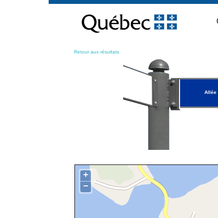
Passer
au
contenu
Retour aux résultats
Allée
+
−