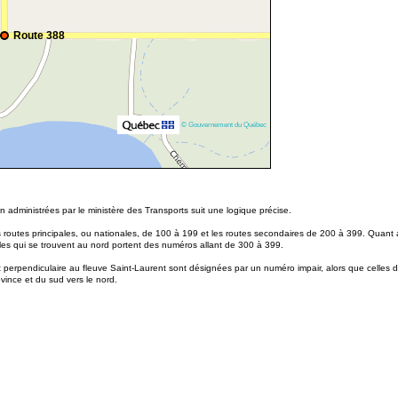
Route 388
© Gouvernement du Québec
 administrées par le ministère des Transports suit une logique précise.
routes principales, ou nationales, de 100 à 199 et les routes secondaires de 200 à 399. Quant a
les qui se trouvent au nord portent des numéros allant de 300 à 399.
t perpendiculaire au fleuve Saint-Laurent sont désignées par un numéro impair, alors que celles d
ovince et du sud vers le nord.