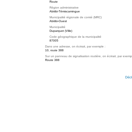
Route
Région administrative
Abitibi-Témiscamingue
Municipalité régionale de comté (MRC)
Abitibi-Ouest
Municipalité
Duparquet (Ville)
Code géographique de la municipalité
87005
Dans une adresse, on écrirait, par exemple :
10, route 388
Sur un panneau de signalisation routière, on écrirait, par exemp
Route 388
Décl