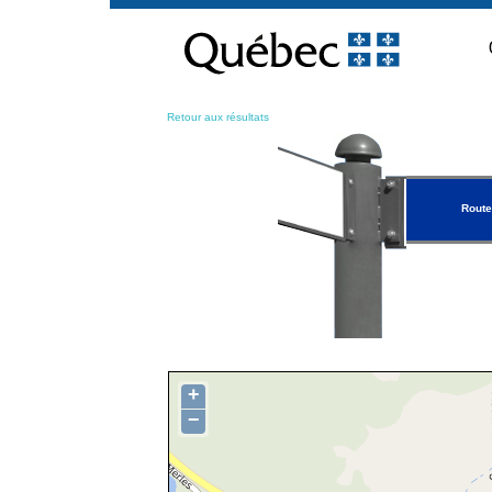
Passer
au
contenu
Retour aux résultats
Route
+
−