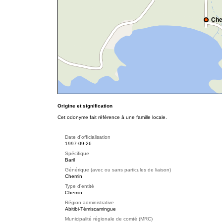
Che
Origine et signification
Cet odonyme fait référence à une famille locale.
Date d'officialisation
1997-09-26
Spécifique
Baril
Générique (avec ou sans particules de liaison)
Chemin
Type d'entité
Chemin
Région administrative
Abitibi-Témiscamingue
Municipalité régionale de comté (MRC)