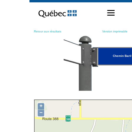
Passer
au
contenu
Retour aux résultats
Version imprimable
Chemin Baril
+
−