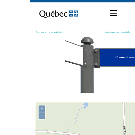
Passer
au
contenu
Retour aux résultats
Version imprimable
Chemin Luss
+
−