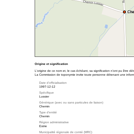
Che
Origine et signification
L'origine de ce nom et, le cas échéant, sa signification n’ont pu être d
La Commission de toponymie invite toute personne détenant une informat
Date d'officialisation
1997-12-12
Spécifique
Lussier
Générique (avec ou sans particules de liaison)
Chemin
Type d'entité
Chemin
Région administrative
Estrie
Municipalité régionale de comté (MRC)