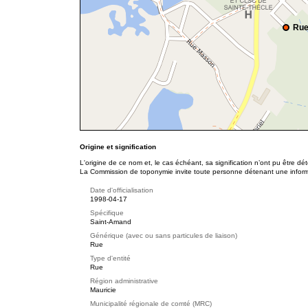
Rue
Origine et signification
L'origine de ce nom et, le cas échéant, sa signification n’ont pu être d
La Commission de toponymie invite toute personne détenant une informat
Date d'officialisation
1998-04-17
Spécifique
Saint-Amand
Générique (avec ou sans particules de liaison)
Rue
Type d'entité
Rue
Région administrative
Mauricie
Municipalité régionale de comté (MRC)