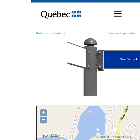
Passer
au
contenu
Retour aux résultats
Version imprimable
Rue Saint-A
+
−