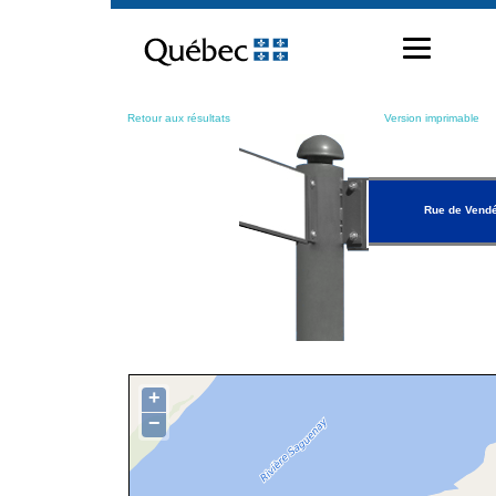
Passer
au
contenu
Retour aux résultats
Version imprimable
Rue de Vend
+
−