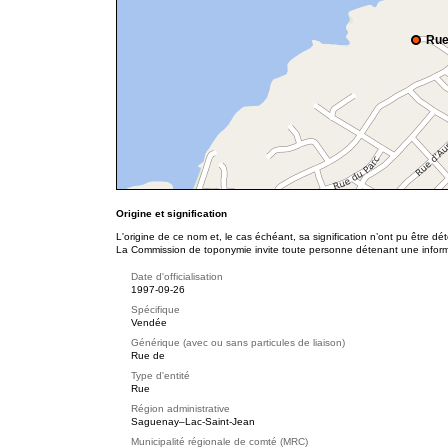
Rue
Origine et signification
L'origine de ce nom et, le cas échéant, sa signification n’ont pu être d
La Commission de toponymie invite toute personne détenant une informat
Date d'officialisation
1997-09-26
Spécifique
Vendée
Générique (avec ou sans particules de liaison)
Rue de
Type d'entité
Rue
Région administrative
Saguenay–Lac-Saint-Jean
Municipalité régionale de comté (MRC)