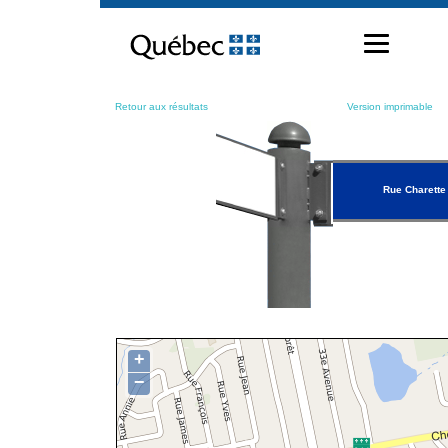
Passer
au
contenu
Retour aux résultats
Version imprimable
Rue Charette
+
−