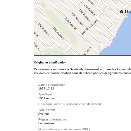
13e
Origine et signification
Cette avenue est située à Sainte-Marthe-sur-le-Lac, dans les Laurentid
les voies de communication sont identifiées par des désignations numér
Date d'officialisation
1997-12-12
Spécifique
e
13
Avenue
Générique (avec ou sans particules de liaison)
Type d'entité
Avenue
Région administrative
Laurentides
Municipalité régionale de comté (MRC)