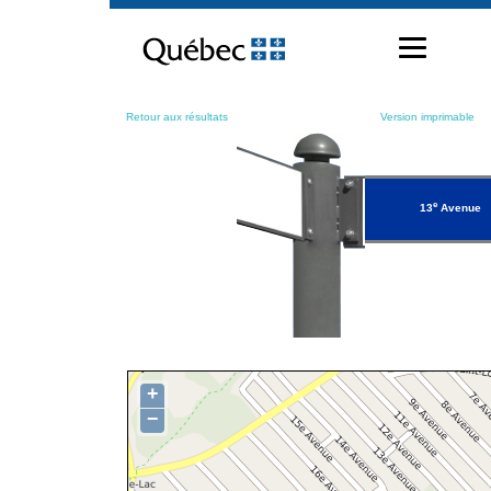
Passer
au
contenu
Retour aux résultats
Version imprimable
e
13
Avenue
+
−