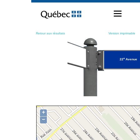
Passer
au
contenu
Retour aux résultats
Version imprimable
e
22
Avenue
+
−