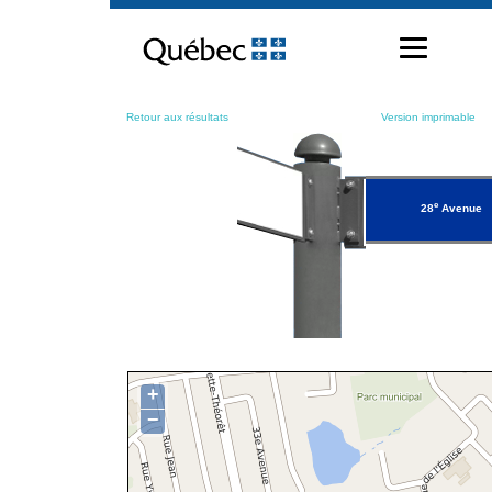
Passer
au
contenu
Retour aux résultats
Version imprimable
e
28
Avenue
+
−