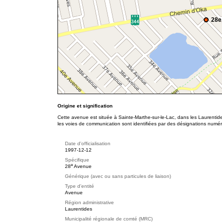
28e
Origine et signification
Cette avenue est située à Sainte-Marthe-sur-le-Lac, dans les Laurentid
les voies de communication sont identifiées par des désignations numér
Date d'officialisation
1997-12-12
Spécifique
e
28
Avenue
Générique (avec ou sans particules de liaison)
Type d'entité
Avenue
Région administrative
Laurentides
Municipalité régionale de comté (MRC)