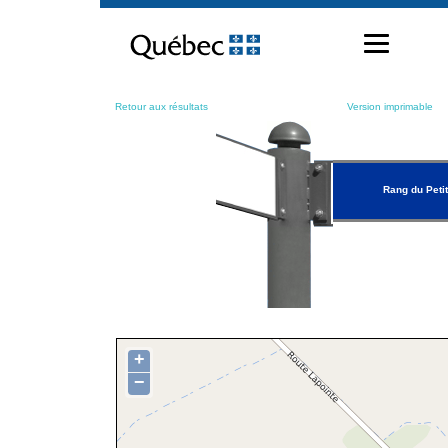
Passer
au
contenu
Retour aux résultats
Version imprimable
Rang du Petit
+
−