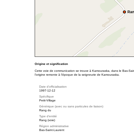
Ran
Origine et signification
Cette voie de communication se trouve à Kamouraska, dans le Bas-Sain
l'origine remonte à l'époque de la seigneurie de Kamouraska.
Date d'officialisation
1997-12-12
Spécifique
Petit-Village
Générique (avec ou sans particules de liaison)
Rang du
Type d'entité
Rang (voie)
Région administrative
Bas-Saint-Laurent