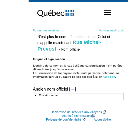
Passer
au
contenu
Retour aux résultats
Version imprimable
N’est plus le nom officiel de ce lieu. Celui-ci
Rue Michel-
s’appelle maintenant
Prévost
- Nom officiel
Origine et signification
L'origine de ce nom et, le cas échéant, sa signification n’ont pu être
déterminées jusqu’à maintenant.
La Commission de toponymie invite toute personne détenant une
information sur l'un ou l'autre de ces aspects à lui en
faire part
.
Ancien nom officiel
[ – ]
Rue du Laurier
Déclaration de services aux citoyens
Accès à l’information
Politique de confidentialité
Accessibilité