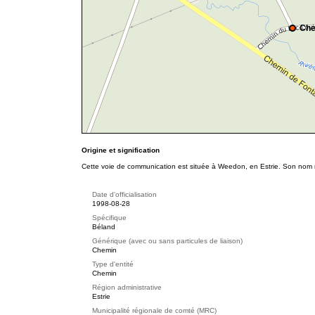
Che
Origine et signification
Cette voie de communication est située à Weedon, en Estrie. Son nom re
Date d'officialisation
1998-08-28
Spécifique
Béland
Générique (avec ou sans particules de liaison)
Chemin
Type d'entité
Chemin
Région administrative
Estrie
Municipalité régionale de comté (MRC)