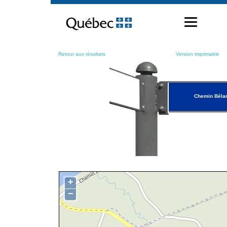
Passer
au
contenu
Retour aux résultats
Version imprimable
Chemin Béla
+
−