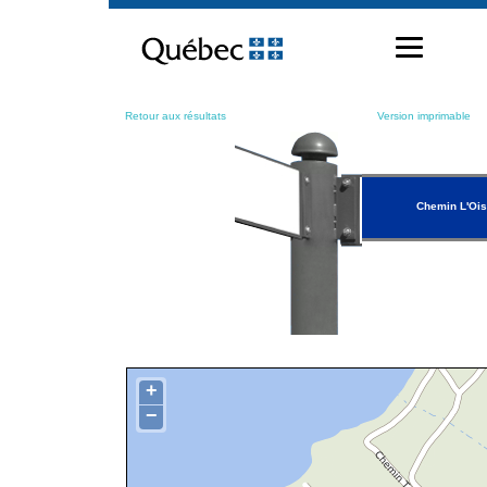
Passer
au
contenu
Retour aux résultats
Version imprimable
Chemin L'Oi
+
−