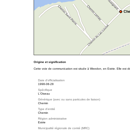
Che
Origine et signification
Cette voie de communication est située à Weedon, en Estrie. Elle est d
Date d'officialisation
1998-08-28
Spécifique
L'Oiseau
Générique (avec ou sans particules de liaison)
Chemin
Type d'entité
Chemin
Région administrative
Estrie
Municipalité régionale de comté (MRC)