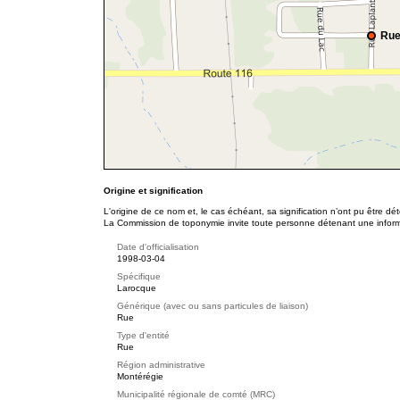
Rue
Origine et signification
L'origine de ce nom et, le cas échéant, sa signification n’ont pu être d
La Commission de toponymie invite toute personne détenant une informat
Date d'officialisation
1998-03-04
Spécifique
Larocque
Générique (avec ou sans particules de liaison)
Rue
Type d'entité
Rue
Région administrative
Montérégie
Municipalité régionale de comté (MRC)