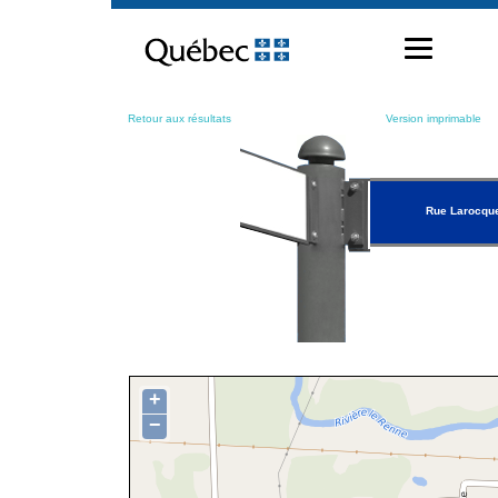
Passer
au
contenu
Retour aux résultats
Version imprimable
Rue Larocqu
+
−