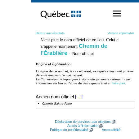
Passer
au
contenu
Retour aux résultats
Version imprimable
N’est plus le nom officiel de ce lieu. Celui-ci
Chemin de
s’appelle maintenant
l'Érablière
- Nom officiel
Origine et signification
L'origine de ce nom et, le cas échéant, sa signification n’ont pu être
déterminées jusqu’à maintenant.
La Commission de toponymie invite toute personne détenant une
information sur l'un ou l'autre de ces aspects à lui en
faire part
.
Ancien nom officiel
[ – ]
Chemin Sainte-Anne
Déclaration de services aux citoyens
Accès à l’information
Politique de confidentialité
Accessibilité