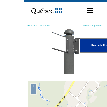
Passer
au
contenu
Retour aux résultats
Version imprimable
Rue de la P
+
−