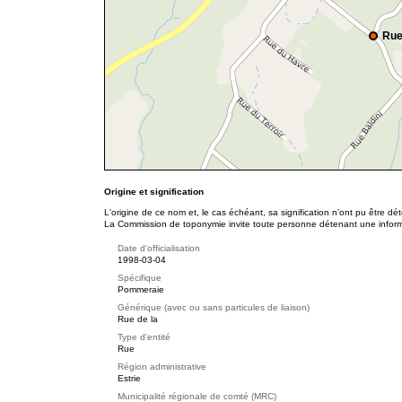
Rue
Origine et signification
L'origine de ce nom et, le cas échéant, sa signification n’ont pu être d
La Commission de toponymie invite toute personne détenant une informat
Date d'officialisation
1998-03-04
Spécifique
Pommeraie
Générique (avec ou sans particules de liaison)
Rue de la
Type d'entité
Rue
Région administrative
Estrie
Municipalité régionale de comté (MRC)