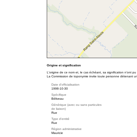
Origine et signification
L'origine de ce nom et, le cas échéant, sa signification n’ont p
La Commission de toponymie invite toute personne détenant une 
Date d'officialisation
1998-10-30
Spécifique
Béliveau
Générique (avec ou sans particules
de liaison)
Rue
Type d'entité
Rue
Région administrative
Mauricie