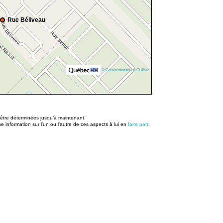
Rue Béliveau
© Gouvernement du Québec
u être déterminées jusqu’à maintenant.
information sur l'un ou l'autre de ces aspects à lui en
faire part
.