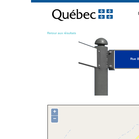
Passer
au
contenu
Retour aux résultats
Rue B
+
−