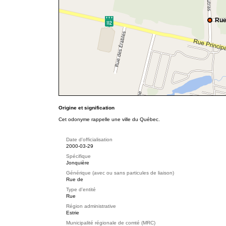
Rue
Origine et signification
Cet odonyme rappelle une ville du Québec.
Date d'officialisation
2000-03-29
Spécifique
Jonquière
Générique (avec ou sans particules de liaison)
Rue de
Type d'entité
Rue
Région administrative
Estrie
Municipalité régionale de comté (MRC)