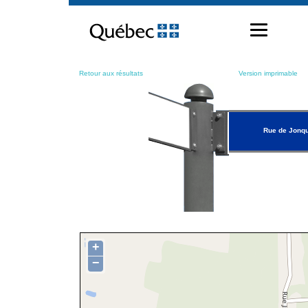
Passer
au
contenu
Retour aux résultats
Version imprimable
Rue de Jonqu
+
−