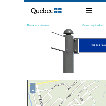
Passer
au
contenu
Retour aux résultats
Version imprimable
Rue des Fauv
+
−