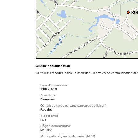
Rue
Origine et signification
Cette rue est située dans un secteur où les voies de communication so
Date d'officialisation
1999-04-30
Spécifique
Fauvettes
Générique (avec ou sans particules de liaison)
Rue des
Type d'entité
Rue
Région administrative
Mauricie
Municipalité régionale de comté (MRC)