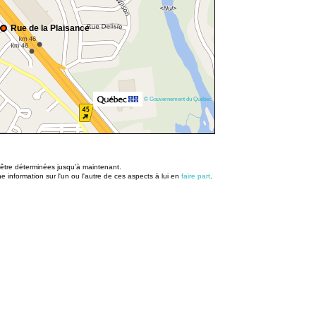
Rue de la Plaisance
© Gouvernement du Québec
u être déterminées jusqu’à maintenant.
information sur l'un ou l'autre de ces aspects à lui en
faire part
.