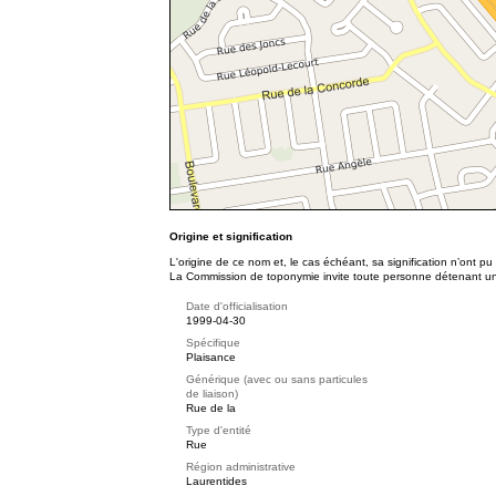
Origine et signification
L'origine de ce nom et, le cas échéant, sa signification n’ont p
La Commission de toponymie invite toute personne détenant une 
Date d'officialisation
1999-04-30
Spécifique
Plaisance
Générique (avec ou sans particules
de liaison)
Rue de la
Type d'entité
Rue
Région administrative
Laurentides