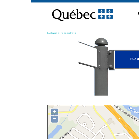
Passer
au
contenu
Retour aux résultats
Rue d
+
−