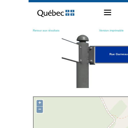
Passer
au
contenu
Retour aux résultats
Version imprimable
Rue Garneau
+
−