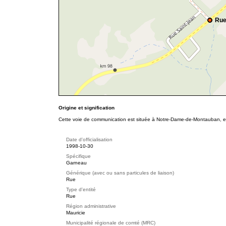
Rue
Origine et signification
Cette voie de communication est située à Notre-Dame-de-Montauban, en 
Date d'officialisation
1998-10-30
Spécifique
Garneau
Générique (avec ou sans particules de liaison)
Rue
Type d'entité
Rue
Région administrative
Mauricie
Municipalité régionale de comté (MRC)