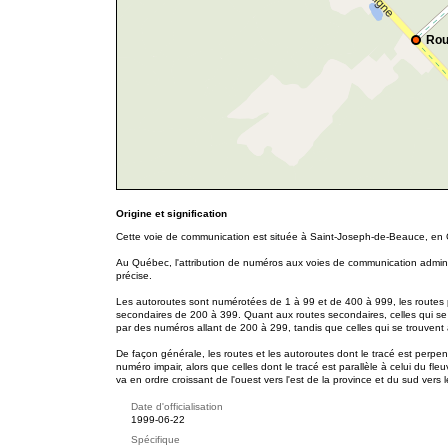
Rou
Origine et signification
Cette voie de communication est située à Saint-Joseph-de-Beauce, en
Au Québec, l'attribution de numéros aux voies de communication adminis
précise.
Les autoroutes sont numérotées de 1 à 99 et de 400 à 999, les routes p
secondaires de 200 à 399. Quant aux routes secondaires, celles qui se
par des numéros allant de 200 à 299, tandis que celles qui se trouvent
De façon générale, les routes et les autoroutes dont le tracé est perpe
numéro impair, alors que celles dont le tracé est parallèle à celui du f
va en ordre croissant de l'ouest vers l'est de la province et du sud vers 
Date d'officialisation
1999-06-22
Spécifique