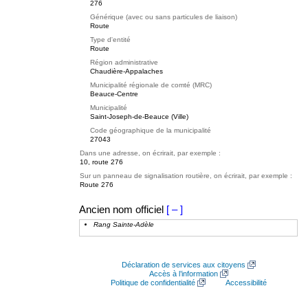
276
Générique (avec ou sans particules de liaison)
Route
Type d'entité
Route
Région administrative
Chaudière-Appalaches
Municipalité régionale de comté (MRC)
Beauce-Centre
Municipalité
Saint-Joseph-de-Beauce (Ville)
Code géographique de la municipalité
27043
Dans une adresse, on écrirait, par exemple :
10, route 276
Sur un panneau de signalisation routière, on écrirait, par exemple :
Route 276
Ancien nom officiel
[ – ]
Rang Sainte-Adèle
Déclaration de services aux citoyens
Accès à l’information
Politique de confidentialité
Accessibilité