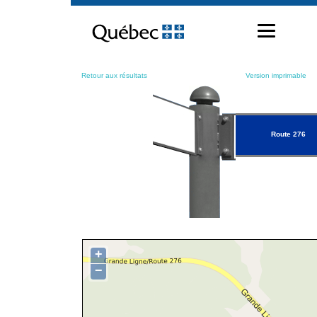
Passer
au
contenu
Retour aux résultats
Version imprimable
Route 276
+
−