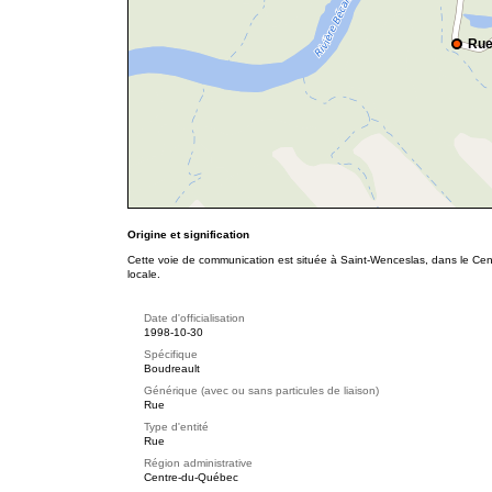
Rue
Origine et signification
Cette voie de communication est située à Saint-Wenceslas, dans le Cen
locale.
Date d'officialisation
1998-10-30
Spécifique
Boudreault
Générique (avec ou sans particules de liaison)
Rue
Type d'entité
Rue
Région administrative
Centre-du-Québec