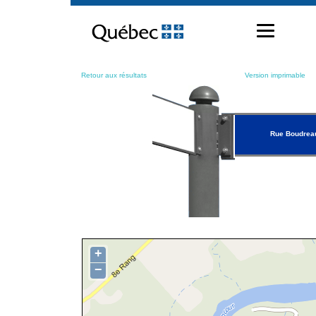
Passer
au
contenu
Retour aux résultats
Version imprimable
Rue Boudreau
+
−