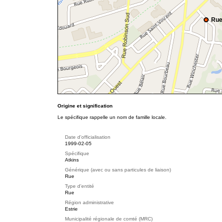
Rue
Origine et signification
Le spécifique rappelle un nom de famille locale.
Date d'officialisation
1999-02-05
Spécifique
Atkins
Générique (avec ou sans particules de liaison)
Rue
Type d'entité
Rue
Région administrative
Estrie
Municipalité régionale de comté (MRC)