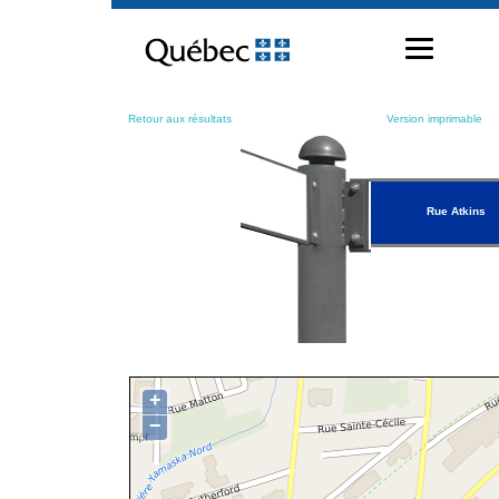
Passer
au
contenu
Retour aux résultats
Version imprimable
Rue Atkins
+
−