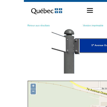
Passer
au
contenu
Retour aux résultats
Version imprimable
e
5
Avenue Ou
+
−