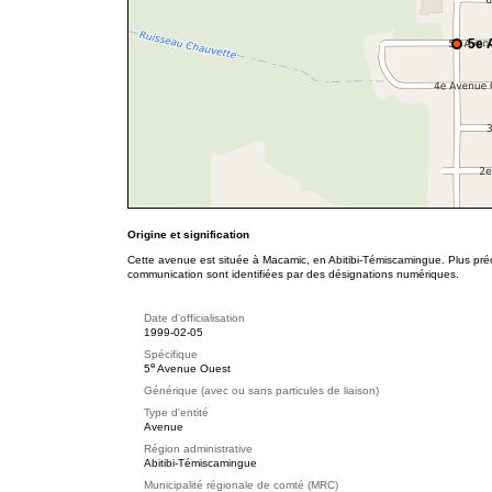
5e 
Origine et signification
Cette avenue est située à Macamic, en Abitibi-Témiscamingue. Plus préc
communication sont identifiées par des désignations numériques.
Date d'officialisation
1999-02-05
Spécifique
e
5
Avenue Ouest
Générique (avec ou sans particules de liaison)
Type d'entité
Avenue
Région administrative
Abitibi-Témiscamingue
Municipalité régionale de comté (MRC)