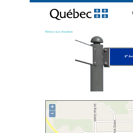
Passer
au
contenu
Retour aux résultats
e
8
Ave
+
−