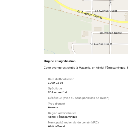
Origine et signification
Cette avenue est située à Macamic, en Abitibi-Témiscamingue. P
Date d'officialisation
1999-02-05
Spécifique
e
8
Avenue Est
Générique (avec ou sans particules de liaison)
Type d'entité
Avenue
Région administrative
Abitibi-Témiscamingue
Municipalité régionale de comté (MRC)
Abitibi-Ouest