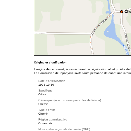
Che
Origine et signification
L'origine de ce nom et, le cas échéant, sa signification n’ont pu être d
La Commission de toponymie invite toute personne détenant une informat
Date d'officialisation
1998-10-30
Spécifique
Crites
Générique (avec ou sans particules de liaison)
Chemin
Type d'entité
Chemin
Région administrative
Outaouais
Municipalité régionale de comté (MRC)