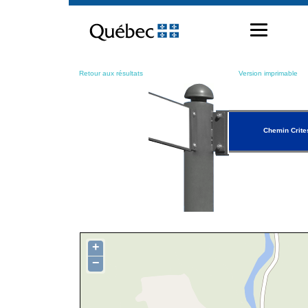
Passer
au
contenu
Retour aux résultats
Version imprimable
Chemin Crite
+
−