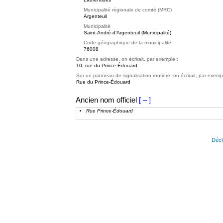
Municipalité régionale de comté (MRC)
Argenteuil
Municipalité
Saint-André-d'Argenteuil (Municipalité)
Code géographique de la municipalité
76008
Dans une adresse, on écrirait, par exemple :
10, rue du Prince-Édouard
Sur un panneau de signalisation routière, on écrirait, par exemp
Rue du Prince-Édouard
Ancien nom officiel
[ – ]
Rue Prince-Édouard
Décl