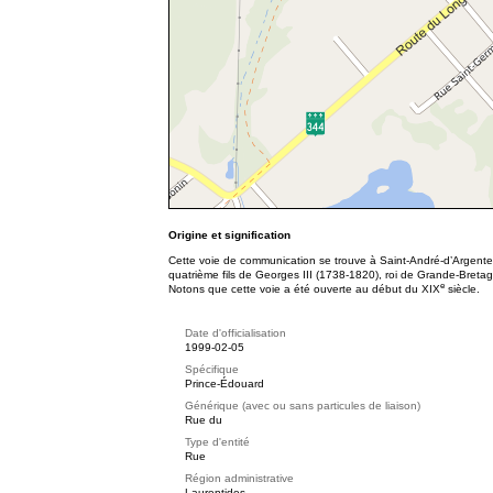
Origine et signification
Cette voie de communication se trouve à Saint-André-d’Argenteu
quatrième fils de Georges III (1738-1820), roi de Grande-Breta
e
Notons que cette voie a été ouverte au début du XIX
siècle.
Date d'officialisation
1999-02-05
Spécifique
Prince-Édouard
Générique (avec ou sans particules de liaison)
Rue du
Type d'entité
Rue
Région administrative
Laurentides