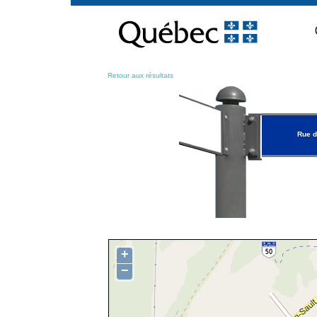
Passer
au
contenu
Retour aux résultats
Rue d
+
−