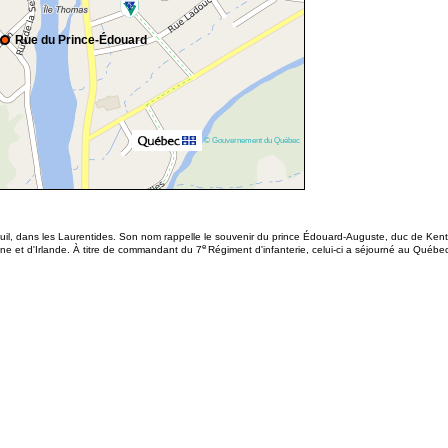
Rue du Prince-Édouard
© Gouvernement du Québec
il, dans les Laurentides. Son nom rappelle le souvenir du prince Édouard-Auguste, duc de Kent 
e
gne et d'Irlande. À titre de commandant du 7
Régiment d'infanterie, celui-ci a séjourné au Québe