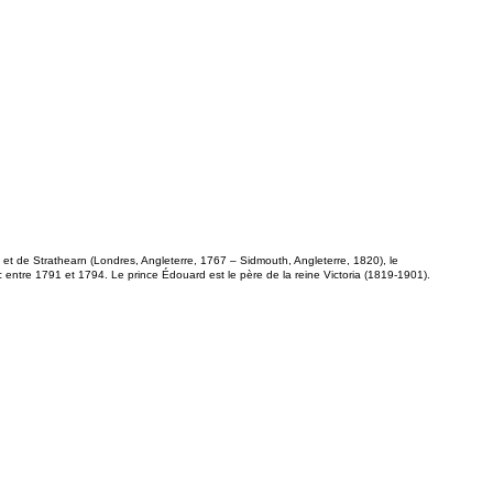
et de Strathearn (Londres, Angleterre, 1767 – Sidmouth, Angleterre, 1820), le
c entre 1791 et 1794. Le prince Édouard est le père de la reine Victoria (1819-1901).