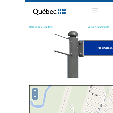
Passer
au
contenu
Retour aux résultats
Version imprimable
Rue d'Orléan
+
−