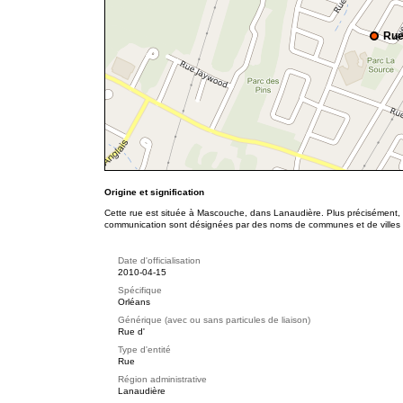
Rue
Origine et signification
Cette rue est située à Mascouche, dans Lanaudière. Plus précisément, e
communication sont désignées par des noms de communes et de villes de
Date d'officialisation
2010-04-15
Spécifique
Orléans
Générique (avec ou sans particules de liaison)
Rue d'
Type d'entité
Rue
Région administrative
Lanaudière